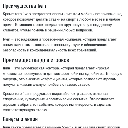
Преимущества 1win
Кроме того, 1win предлагает своим клиентам мобильное приложение,
которое позволяет делать ставки на спорт в любом месте и в любое
время. Компания также предлагает круглосуточную поддержку
клиентов, чтобы помочь в решении любых вопросов.
1win – это надежная и проверенная компания, которая предлагает
своим клиентам высококачественные услуги и обеспечивает
безопасность и конфиденциальность всех транзакций.
Преимущества для игроков
1вин – это букмекерская контора, которая предлагает игрокам
множество преимуществ для комфортной и выгодной игры. В первую
очередь, это высокие коэффициенты, которые позволяют игрокам
получать максимальную прибыль от своих ставок.
Кроме того, 1вин предлагает широкий спектр ставок, включая
спортивные, культурные и политические события. Это позволяет
игрокам выбрать тот событие, которое им интересно, и сделать
соответствующую ставку.
Бонусы и акции
1вин также предлагает различные бонусы и акции для своих игроков.