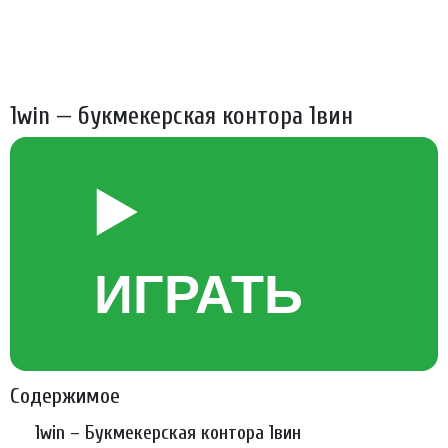
1win — букмекерская контора 1вин
▶️
ИГРАТЬ
Содержимое
1win – Букмекерская контора 1вин