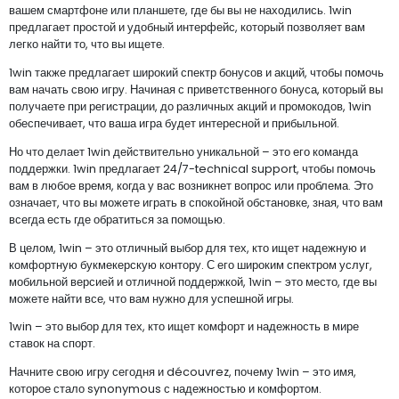
вашем смартфоне или планшете, где бы вы не находились. 1win
предлагает простой и удобный интерфейс, который позволяет вам
легко найти то, что вы ищете.
1win также предлагает широкий спектр бонусов и акций, чтобы помочь
вам начать свою игру. Начиная с приветственного бонуса, который вы
получаете при регистрации, до различных акций и промокодов, 1win
обеспечивает, что ваша игра будет интересной и прибыльной.
Но что делает 1win действительно уникальной – это его команда
поддержки. 1win предлагает 24/7-technical support, чтобы помочь
вам в любое время, когда у вас возникнет вопрос или проблема. Это
означает, что вы можете играть в спокойной обстановке, зная, что вам
всегда есть где обратиться за помощью.
В целом, 1win – это отличный выбор для тех, кто ищет надежную и
комфортную букмекерскую контору. С его широким спектром услуг,
мобильной версией и отличной поддержкой, 1win – это место, где вы
можете найти все, что вам нужно для успешной игры.
1win – это выбор для тех, кто ищет комфорт и надежность в мире
ставок на спорт.
Начните свою игру сегодня и découvrez, почему 1win – это имя,
которое стало synonymous с надежностью и комфортом.