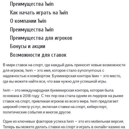
Преимущества 1win
Как начать играть на 1win
О компании 1win
Преимущества 1win
Преимущества для игроков
Бонусы и акции
Возможности для ставок
В мире ставок на спорт, где каждый день приносит новые возможности
для игроков, 1win – это имя, которое стало synonymous с
надежностью и комфортом. Букмекерская контора
1вин
– это место,
где вы можете найти все, что вам нужно для успешной игры.
1win – это международная букмекерская контора, которая была
основана в 2018 году. С тех пор она стала одним из лидеров на рынке
ставок на спорт, привлекая игроков из всего мира. 1win предлагает
широкий спектр услуг, включая ставки на спорт, киберспорт,
политические события и многое другое.
Один из ключевых факторов успеха 1win – это его мобильная версия.
Теперь вы можете делать ставки на спорт и играть в онлайн-казино на