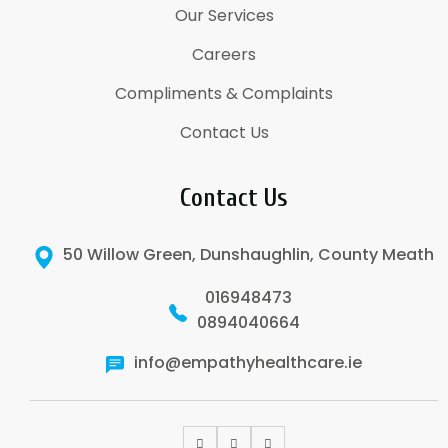
Our Services
Careers
Compliments & Complaints
Contact Us
Contact Us
50 Willow Green, Dunshaughlin, County Meath
016948473
0894040664
info@empathyhealthcare.ie