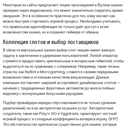
Некоторые из сайты предлагают опцию прохождения в Вулкан казино
проверки через видеозвонок, что может значительно сократить время
ожидания. Это в особенности практично для тех, кому желает как
можно быстрее стартовать игровой процесс. Необходимо учитывать,
что правильная идентификация не только даёт доступ к всем
возможностям казино, но и охраняет геймера от обмана.
Коллекция слотов и выбор поставщиков
В области виртуальных казино выбор слот-машин имеет важную
задачу в завлечении и удержании пользователей. Любой оператор
стремится предоставить оригинальные и интересные геймплей, чтобы
выделиться на по сравнению с соперников. Например, такие титаны
отрасли, как NetEnt и Microgaming, славятся своими передовыми
возможностями и отличным качеством визуализации. Данные
компании поставляют широкий ассортимент дизайнерских слотов —
начиная с традиционных фруктовых автоматов до многослойных
видеоигр с волнующими бонусными раундами.
Подбор провайдера нередко обуславливается не только уровнем
развлечений, но и их авторитетом на рынке услуг. Авторитетные
создатели, такие как Play’n GO и Yggdrasil, гарантируют честный
игровой процесс и солидные коэффициенты возврата игроку (RTP).
Это обстоятельство критически существенно для казино, которые