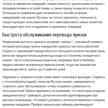
точности обработки операций, совместимости с различными интернет-
обозревателями и устройствами, а также оценку юзерского опыта.
Успешная встраивание дает возможность онлайн игорным
заведениям, как казино Вулкан, не только увеличить лояльность
существующих пользователей, но и заинтересовать новых клиентов
благодаря простоте и надежности денежных операций.
Быстрота обслуживания перевода призов
Управление выплаты призов в интернет-казино — значимый элемент,
который непосредственно определяет довольство пользователей.
Скорость транзакций определяется от большого количества факторов,
включая предпочтительный метод кэшаута и политику конкретного
казино. Часто электронные кошельки, например Skrill и Neteller,
предоставляют мгновенные перечисления, тогда как банковские
транзакции могут занять до 5 рабочих дней.
Надежность игрового клуба также имеет ключевую функцию. Сервисы
с отличной репутацией, такие как Вулкан казино, намереваются
сократить срок обслуживания, чтобы сохранить уверенность
пользователей. Важно принимать во внимание, что некоторые игорные
заведения могут требовать дополнительною идентификацию при
крупных выигрышах, что может добавить несколько времени к общему
времени ожидания. Профессиональные геймеры рекомендуют