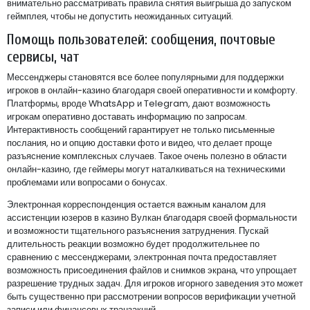
внимательно рассматривать правила снятия выигрыша до запуском
геймплея, чтобы не допустить неожиданных ситуаций.
Помощь пользователей: сообщения, почтовые
сервисы, чат
Мессенджеры становятся все более популярными для поддержки
игроков в онлайн-казино благодаря своей оперативности и комфорту.
Платформы, вроде WhatsApp и Telegram, дают возможность
игрокам оперативно доставать информацию по запросам.
Интерактивность сообщений гарантирует не только письменные
послания, но и опцию доставки фото и видео, что делает проще
разъяснение комплексных случаев. Такое очень полезно в области
онлайн-казино, где геймеры могут наталкиваться на техническими
проблемами или вопросами о бонусах.
Электронная корреспонденция остается важным каналом для
ассистенции юзеров в казино Вулкан благодаря своей формальности
и возможности тщательного разъяснения затруднения. Пускай
длительность реакции возможно будет продолжительнее по
сравнению с мессенджерами, электронная почта предоставляет
возможность присоединения файлов и снимков экрана, что упрощает
разрешение трудных задач. Для игроков игорного заведения это может
быть существенно при рассмотрении вопросов верификации учетной
записи или финансовых транзакций.