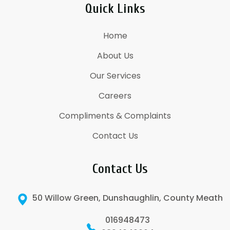
Quick Links
Home
About Us
Our Services
Careers
Compliments & Complaints
Contact Us
Contact Us
50 Willow Green, Dunshaughlin, County Meath
016948473