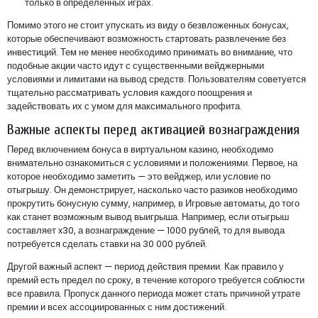
только в определенных играх.
Помимо этого не стоит упускать из виду о безвложенных бонусах,
которые обеспечивают возможность стартовать развлечение без
инвестиций. Тем не менее необходимо принимать во внимание, что
подобные акции часто идут с существенными вейджерными
условиями и лимитами на вывод средств. Пользователям советуется
тщательно рассматривать условия каждого поощрения и
задействовать их с умом для максимального профита.
Важные аспекты перед активацией вознаграждения
Перед включением бонуса в виртуальном казино, необходимо
внимательно ознакомиться с условиями и положениями. Первое, на
которое необходимо заметить — это вейджер, или условие по
отыгрышу. Он демонстрирует, насколько часто разиков необходимо
прокрутить бонусную сумму, например, в Игровые автоматы, до того
как станет возможным вывод выигрыша. Например, если отыгрыш
составляет x30, а вознаграждение — 1000 рублей, то для вывода
потребуется сделать ставки на 30 000 рублей.
Другой важный аспект — период действия премии. Как правило у
премий есть предел по сроку, в течение которого требуется соблюсти
все правила. Пропуск данного периода может стать причиной утрате
премии и всех ассоциированных с ним достижений.