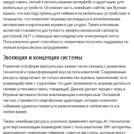
предоставить легкий в использовании интерфейс и адаптацию для
мобильных устройств. Основная часть новейших сайтов, как Вулкан
казино, что они подстроены для гейминга на мобильных устройствах и
планшетах, что позволяет игрокам наслаждаться излюбленными
автоматами и карточными играми в где угодно. Также ключевым
аспектом становится доступность профессиональной саппорта,
доступной 24/7 с помощью мессенджер или электронную почту.
Пользователи ценят способность оперативно получить поддержку по
любым вопросам или затруднениям.
Эволюция и концепция системы
Развитие платформ виртуальных казино тесно связана с развитием
технологий и трансформацией вкусов пользователей. Современные
ресурсы предлагают не только множество игровых приложений, но и
взаимодействие с соцсетями, что дает возможность игрокам делиться
своими успехами и звать товарищей. Данное делает процесс игры в
Игровые автоматы более вовлекающим и интересным. Основной
частью становится смартфонная адаптация, которая позволяет
геймерам удовольствоваться развлечениями в любом месте и в
любое время.
Также, новейшие ресурсы усиленно применяют методы AI-технологии
для персонализации взаимодействия с пользователем. ИИ-алгоритмы
анализируют поведение геймеров, советуя им слоты, которые могут