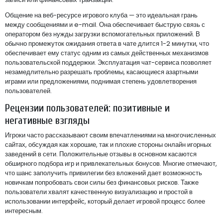
Общение на веб-ресурсе игрового клуба — это идеальная грань
между сообщениями и e-mail. Она обеспечивает быструю связь с
оператором без нужды загрузки вспомогательных приложений. В
обычно промежуток ожидания ответа в чате длится 1-2 минутки, что
обеспечивает ему статус одним из самых действенных механизмов
пользовательской поддержки. Эксплуатация чат-сервиса позволяет
незамедлительно разрешать проблемы, касающиеся азартными
играми или предложениями, поднимая степень удовлетворения
пользователей.
Рецензии пользователей: позитивные и
негативные взгляды
Игроки часто рассказывают своим впечатлениями на многочисленных
сайтах, обсуждая как хорошие, так и плохие стороны онлайн игорных
заведений в сети. Положительные отзывы в основном касаются
обширного подбора игр и привлекательных бонусов. Многие отмечают,
что шанс заполучить привилегии без вложений дает возможность
новичкам попробовать свои силы без финансовых рисков. Также
пользователи хвалят качественную визуализацию и простой в
использовании интерфейс, который делает игровой процесс более
интересным.