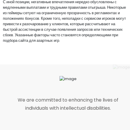
С иной позиции, негативные впечатления нередко обусловлены с
медленными выплатами и трудными правилами отыгрыша. Некоторые
из геймеры сетуют на ограниченную прозрачность в регламентах и
положениях бонусов. Кроме того, неполадки с сервисом игроков могут
привести к разочарование у клиентов, которые рассчитывают на
быстрой ассистенции в случае появления запросов или технических
сбоев. Указанные факторы часто становятся определяющими при
подбора сайта для азартных игр.
We are committed to enhancing the lives of
individuals with intellectual disabilities.