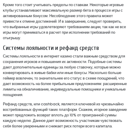
Кроме того стоит учитывать пределы по ставкам. Некоторые игровые
клубы устанавливают максимальную размер бета в процессе игры с
активированным бонусом. Несоблюдение этого правила может
привести к отмене достижений. И в завершение, следует проверить,
что выбранные игры удовлетворяют требованиям акции, так как не все
игры могут приниматься в расчет при исполнении требований по
отыгрышу.
Системы лояльности и рефанд средств
Системы лояльности в интернет казино стали важным средством для
сохранения игроков и повышения их активности. Подобные системы
дают дополнительные единицы за любую ставочку, которые можно
конвертировать в живые бабки или иные бонусы. Насколько больше
геймер вовлечен, то значительнее его статус в схеме поощрений, что
дает возможность на более прибыльным предложениям: расширенные
лимиты на обналичивание, индивидуальные помощники и уникальные
поощрения.
Рефанд средств, или cashback, является ключевой из чрезвычайно
востребованных функций таких платформ. Скажем, игорное заведение
может предложить возврат вплоть до 10% от проигранной суммы
каждую неделю. Данное дает возможность участникам чувствовать
себя более уверенными и снижает риск потери всего капитала.