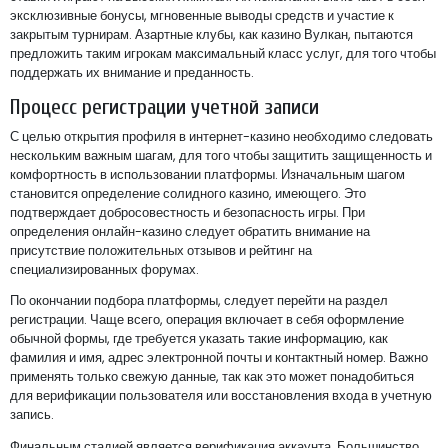
эксклюзивные бонусы, мгновенные выводы средств и участие к
закрытым турнирам. Азартные клубы, как казино Вулкан, пытаются
предложить таким игрокам максимальный класс услуг, для того чтобы
поддержать их внимание и преданность.
Процесс регистрации учетной записи
С целью открытия профиля в интернет-казино необходимо следовать
нескольким важным шагам, для того чтобы защитить защищенность и
комфортность в использовании платформы. Изначальным шагом
становится определение солидного казино, имеющего. Это
подтверждает добросовестность и безопасность игры. При
определения онлайн-казино следует обратить внимание на
присутствие положительных отзывов и рейтинг на
специализированных форумах.
По окончании подбора платформы, следует перейти на раздел
регистрации. Чаще всего, операция включает в себя оформление
обычной формы, где требуется указать такие информацию, как
фамилия и имя, адрес электронной почты и контактный номер. Важно
применять только свежую данные, так как это может понадобиться
для верификации пользователя или восстановления входа в учетную
запись.
Финальным стадией является верификация аккаунта. Большинство