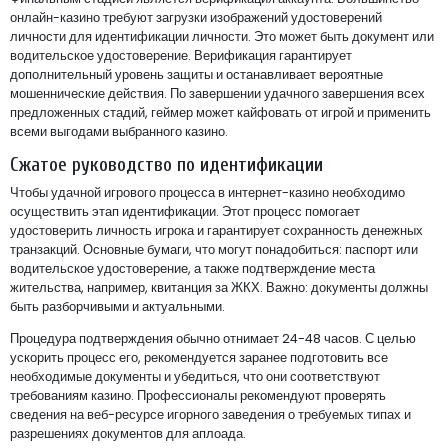
онлайн-казино требуют загрузки изображений удостоверений
личности для идентификации личности. Это может быть документ или
водительское удостоверение. Верификация гарантирует
дополнительный уровень защиты и останавливает вероятные
мошеннические действия. По завершении удачного завершения всех
предложенных стадий, геймер может кайфовать от игрой и применить
всеми выгодами выбранного казино.
Сжатое руководство по идентификации
Чтобы удачной игрового процесса в интернет-казино необходимо
осуществить этап идентификации. Этот процесс помогает
удостоверить личность игрока и гарантирует сохранность денежных
транзакций. Основные бумаги, что могут понадобиться: паспорт или
водительское удостоверение, а также подтверждение места
жительства, например, квитанция за ЖКХ. Важно: документы должны
быть разборчивыми и актуальными.
Процедура подтверждения обычно отнимает 24-48 часов. С целью
ускорить процесс его, рекомендуется заранее подготовить все
необходимые документы и убедиться, что они соответствуют
требованиям казино. Профессионалы рекомендуют проверять
сведения на веб-ресурсе игорного заведения о требуемых типах и
разрешениях документов для аплоада.