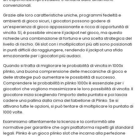
convenzionali.
Grazie alle loro caratteristiche uniche, programmi fedeltà e
ambienti di gioco sicuri, i giocatori possono godere di
un’esperienza di gioco appassionante e ricca di opportunità di
vincita. Sì, è possibile vincere il jackpot nel gioco, ma questo
richiede una combinazione di fortuna e una scelta strategica del
livello di rischio. Gli slot con i moltiplicatori più alti sono posizionati
in punti difficili da raggiungere, rendendo il jackpot una sfida
emozionante per i giocatori più audaci.
Quando si tratta di migliorare le probabilità di vincita in 1000x
plinko, una buona comprensione delle meccaniche di gioco e
delle strategie può aumentare le possibilità di successo.
Comprendere le probabilità in plinko 1000x è essenziale per i
giocatori che vogliono massimizzare le loro possibilità di vincita. Il
giocatore inizia scegliendo l’importo della puntata e poi lascia
cadere una pallina dalla cima del tabellone di Plinko. Se si
attivano tutte le opzioni, si può tentare di moltiplicare la puntata di
1000 volte.
Esaminiamo attentamente la licenza e la conformità alle
normative per garantire che ogni piattaforma rispetti gli standard
legali. Plinko è un gioco
plinko slot
che incarna alla perfezione