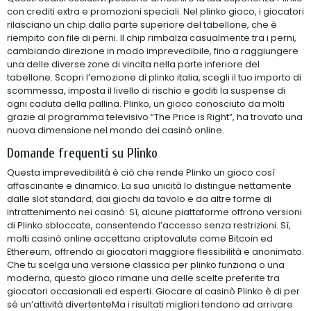
con crediti extra e promozioni speciali. Nel plinko gioco, i giocatori
rilasciano un chip dalla parte superiore del tabellone, che è
riempito con file di perni. Il chip rimbalza casualmente tra i perni,
cambiando direzione in modo imprevedibile, fino a raggiungere
una delle diverse zone di vincita nella parte inferiore del
tabellone. Scopri l’emozione di plinko italia, scegli il tuo importo di
scommessa, imposta il livello di rischio e goditi la suspense di
ogni caduta della pallina. Plinko, un gioco conosciuto da molti
grazie al programma televisivo “The Price is Right”, ha trovato una
nuova dimensione nel mondo dei casinò online.
Domande frequenti su Plinko
Questa imprevedibilità è ciò che rende Plinko un gioco così
affascinante e dinamico. La sua unicità lo distingue nettamente
dalle slot standard, dai giochi da tavolo e da altre forme di
intrattenimento nei casinò. Sì, alcune piattaforme offrono versioni
di Plinko sbloccate, consentendo l’accesso senza restrizioni. Sì,
molti casinò online accettano criptovalute come Bitcoin ed
Ethereum, offrendo ai giocatori maggiore flessibilità e anonimato.
Che tu scelga una versione classica per plinko funziona o una
moderna, questo gioco rimane una delle scelte preferite tra
giocatori occasionali ed esperti. Giocare al casinò Plinko è di per
sé un’attività divertenteMa i risultati migliori tendono ad arrivare