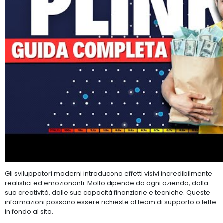
Gli sviluppatori moderni introducono effetti visivi incredibilmente
realistici ed emozionanti. Molto dipende da ogni azienda, dalla
sua creatività, dalle sue capacità finanziarie e tecniche. Queste
informazioni possono essere richieste al team di supporto o lette
in fondo al sito.