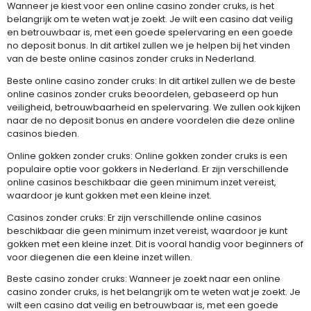
Wanneer je kiest voor een online casino zonder cruks, is het
belangrijk om te weten wat je zoekt. Je wilt een casino dat veilig
en betrouwbaar is, met een goede spelervaring en een goede
no deposit bonus. In dit artikel zullen we je helpen bij het vinden
van de beste online casinos zonder cruks in Nederland.
Beste online casino zonder cruks: In dit artikel zullen we de beste
online casinos zonder cruks beoordelen, gebaseerd op hun
veiligheid, betrouwbaarheid en spelervaring. We zullen ook kijken
naar de no deposit bonus en andere voordelen die deze online
casinos bieden.
Online gokken zonder cruks: Online gokken zonder cruks is een
populaire optie voor gokkers in Nederland. Er zijn verschillende
online casinos beschikbaar die geen minimum inzet vereist,
waardoor je kunt gokken met een kleine inzet.
Casinos zonder cruks: Er zijn verschillende online casinos
beschikbaar die geen minimum inzet vereist, waardoor je kunt
gokken met een kleine inzet. Dit is vooral handig voor beginners of
voor diegenen die een kleine inzet willen.
Beste casino zonder cruks: Wanneer je zoekt naar een online
casino zonder cruks, is het belangrijk om te weten wat je zoekt. Je
wilt een casino dat veilig en betrouwbaar is, met een goede