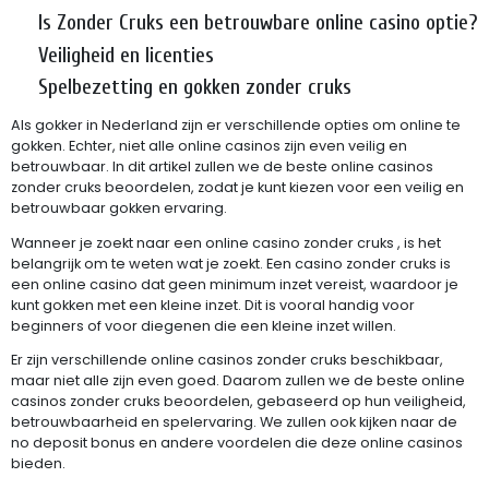
Is Zonder Cruks een betrouwbare online casino optie?
Veiligheid en licenties
Spelbezetting en gokken zonder cruks
Als gokker in Nederland zijn er verschillende opties om online te
gokken. Echter, niet alle online casinos zijn even veilig en
betrouwbaar. In dit artikel zullen we de beste online casinos
zonder cruks beoordelen, zodat je kunt kiezen voor een veilig en
betrouwbaar gokken ervaring.
Wanneer je zoekt naar een online
casino zonder cruks
, is het
belangrijk om te weten wat je zoekt. Een casino zonder cruks is
een online casino dat geen minimum inzet vereist, waardoor je
kunt gokken met een kleine inzet. Dit is vooral handig voor
beginners of voor diegenen die een kleine inzet willen.
Er zijn verschillende online casinos zonder cruks beschikbaar,
maar niet alle zijn even goed. Daarom zullen we de beste online
casinos zonder cruks beoordelen, gebaseerd op hun veiligheid,
betrouwbaarheid en spelervaring. We zullen ook kijken naar de
no deposit bonus en andere voordelen die deze online casinos
bieden.