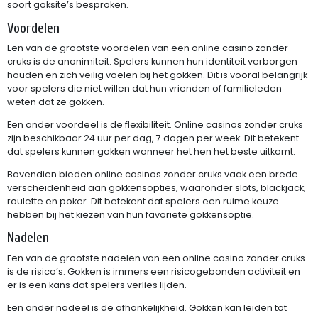
soort goksite’s besproken.
Voordelen
Een van de grootste voordelen van een online casino zonder
cruks is de anonimiteit. Spelers kunnen hun identiteit verborgen
houden en zich veilig voelen bij het gokken. Dit is vooral belangrijk
voor spelers die niet willen dat hun vrienden of familieleden
weten dat ze gokken.
Een ander voordeel is de flexibiliteit. Online casinos zonder cruks
zijn beschikbaar 24 uur per dag, 7 dagen per week. Dit betekent
dat spelers kunnen gokken wanneer het hen het beste uitkomt.
Bovendien bieden online casinos zonder cruks vaak een brede
verscheidenheid aan gokkensopties, waaronder slots, blackjack,
roulette en poker. Dit betekent dat spelers een ruime keuze
hebben bij het kiezen van hun favoriete gokkensoptie.
Nadelen
Een van de grootste nadelen van een online casino zonder cruks
is de risico’s. Gokken is immers een risicogebonden activiteit en
er is een kans dat spelers verlies lijden.
Een ander nadeel is de afhankelijkheid. Gokken kan leiden tot